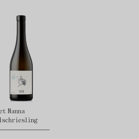
et Nanna
lschriesling