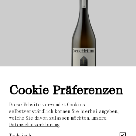
Cookie Präferenzen
INTUITION
IN
Muskateller
Bu
Diese Website verwendet Cookies -
selbstverständlich können Sie hierbei angeben,
welche Sie davon zulassen möchten.
unsere
Zur Shopseite
Datenschutzerklärung
Technisch